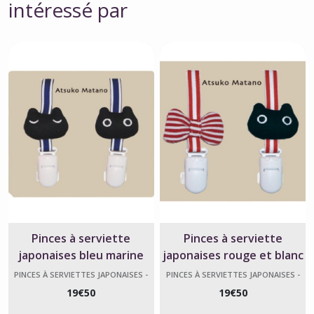
intéressé par
Pinces à serviette
Pinces à serviette
japonaises bleu marine
japonaises rouge et blanc
Chat Mémé – Atsuko
Chat Mémé – Atsuko
PINCES À SERVIETTES JAPONAISES -
PINCES À SERVIETTES JAPONAISES -
ATSUKO MATANO
ATSUKO MATANO
Matano
Matano
19
€
50
19
€
50