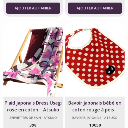
AJOUTER AU PANIER
AJOUTER AU PANIER
Plaid japonais Dress Usagi
Bavoir japonais bébé en
rose en coton – Atsuko
coton rouge à pois –
Matano
Atsuko Matano
SERVIETTES DE BAIN - ATSUKO
BAVOIRS JAPONAIS - ATSUKO
MATANO
MATANO
39
€
10
€
50