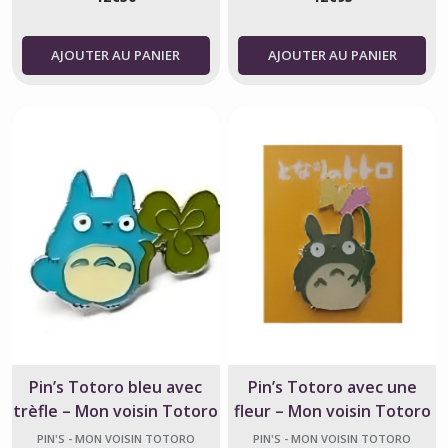
AJOUTER AU PANIER
AJOUTER AU PANIER
Pin’s Totoro bleu avec
Pin’s Totoro avec une
trèfle – Mon voisin Totoro
fleur – Mon voisin Totoro
– Studio Ghibli
– Studio Ghibli
PIN'S - MON VOISIN TOTORO
PIN'S - MON VOISIN TOTORO