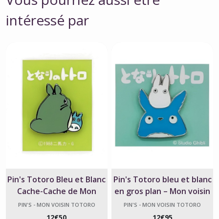
intéressé par
Pin's Totoro Bleu et Blanc
Pin's Totoro bleu et blanc
Cache-Cache de Mon
en gros plan – Mon voisin
Voisin Totoro
Totoro – Studio Ghibli
PIN'S - MON VOISIN TOTORO
PIN'S - MON VOISIN TOTORO
12
€
50
12
€
95