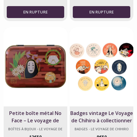
Petite boîte métal No
Badges vintage Le Voyage
Face – Le voyage de
de Chihiro à collectionner
chihiro - Studio Ghibli
– Officiel
BOÎTES À BIJOUX - LE VOYAGE DE
BADGES - LE VOYAGE DE CHIHIRO
CHIHIRO
12
€
50
9
€
50