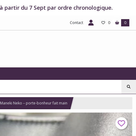
 partir du 7 Sept par ordre chronologique.
Contact
0
0
3 Maneki Neko – porte-bonheur fait main