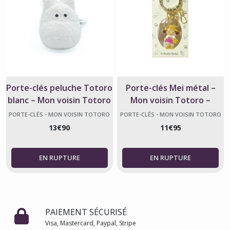
Porte-clés peluche Totoro
Porte-clés Mei métal –
blanc – Mon voisin Totoro
Mon voisin Totoro –
officiel
Studio Ghibli
PORTE-CLÉS - MON VOISIN TOTORO
PORTE-CLÉS - MON VOISIN TOTORO
13
€
90
11
€
95
PAIEMENT SÉCURISÉ
Visa, Mastercard, Paypal, Stripe