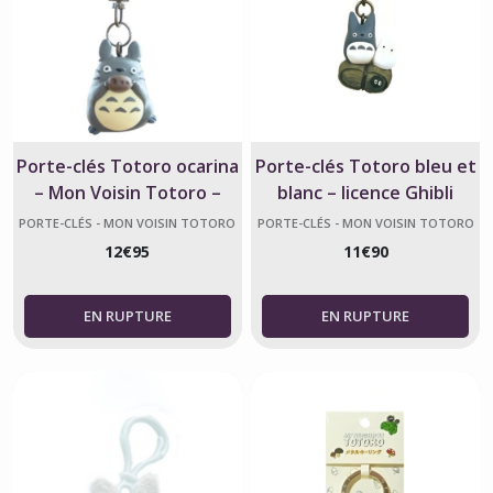
Porte-clés Totoro ocarina
Porte-clés Totoro bleu et
– Mon Voisin Totoro –
blanc – licence Ghibli
Studio Ghibli
PORTE-CLÉS - MON VOISIN TOTORO
PORTE-CLÉS - MON VOISIN TOTORO
12
€
95
11
€
90