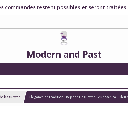
es commandes restent possibles et seront traitées à
Modern and Past
de baguettes
Élégance et Tradition : Repose Baguettes Grue Sakura - Bleu