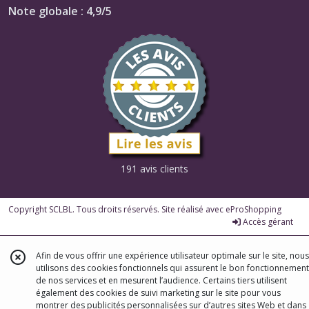
Note globale : 4,9/5
191 avis clients
Copyright SCLBL. Tous droits réservés. Site réalisé avec
eProShopping
Accès gérant
Afin de vous offrir une expérience utilisateur optimale sur le site, nous
utilisons des cookies fonctionnels qui assurent le bon fonctionnement
de nos services et en mesurent l’audience. Certains tiers utilisent
également des cookies de suivi marketing sur le site pour vous
montrer des publicités personnalisées sur d’autres sites Web et dans