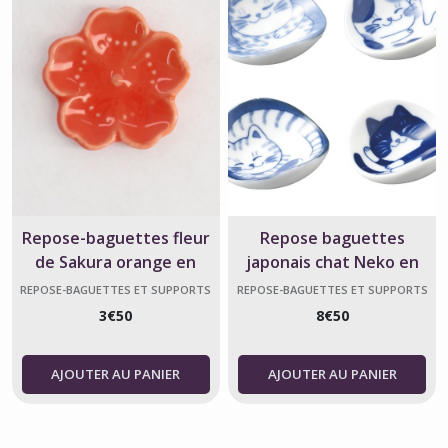
Repose-baguettes fleur
Repose baguettes
de Sakura orange en
japonais chat Neko en
céramique
porcelaine de Gifu
REPOSE-BAGUETTES ET SUPPORTS
REPOSE-BAGUETTES ET SUPPORTS
DE BAGUETTES
DE BAGUETTES
3
€
50
8
€
50
AJOUTER AU PANIER
AJOUTER AU PANIER