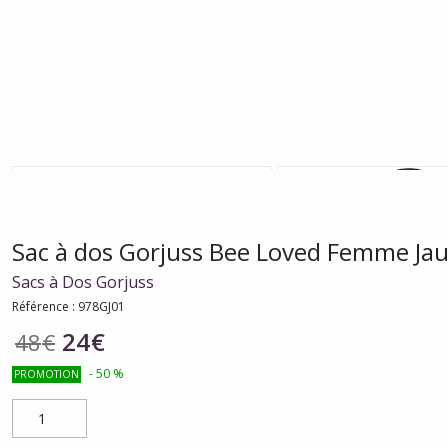
Sac à dos Gorjuss Bee Loved Femme Jaune
Sacs à Dos Gorjuss
Référence :
978GJ01
24
€
48
€
-
50
%
PROMOTION