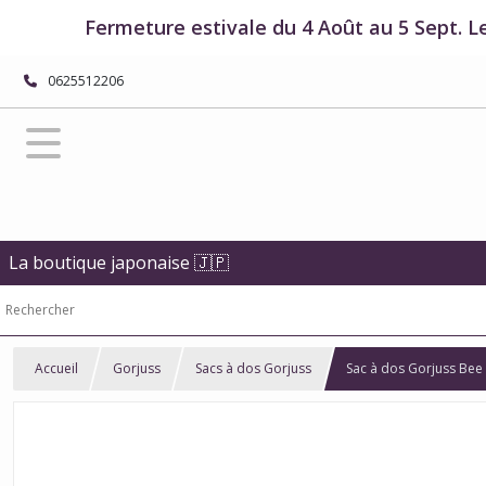
Fermeture estivale du 4 Août au 5 Sept. L
0625512206
La boutique japonaise 🇯🇵
Accueil
Gorjuss
Sacs à dos Gorjuss
Sac à dos Gorjuss Bee 