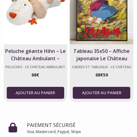
Peluche géante Hihn – Le
Tableau 35x50 – Affiche
Château Ambulant –
japonaise Le Château
Studio Ghibli
Ambulant – Studio Ghibli
PELUCHES - LE CHÂTEAU AMBULANT
CADRES ET TABLEAUX - LE CHÂTEAU
AMBULANT
68
€
68
€
50
AJOUTER AU PANIER
AJOUTER AU PANIER
PAIEMENT SÉCURISÉ
Visa, Mastercard, Paypal, Stripe