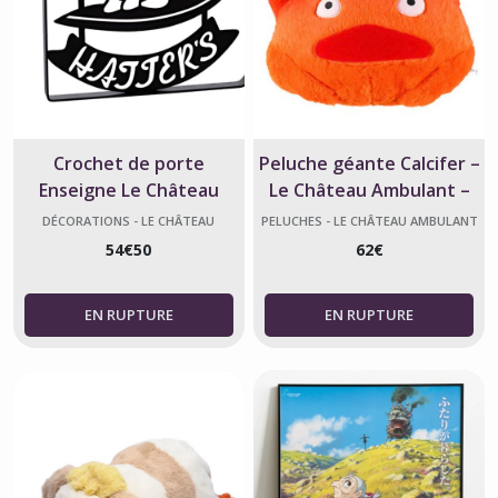
Crochet de porte
Peluche géante Calcifer –
Enseigne Le Château
Le Château Ambulant –
ambulant – Boutique du
Ghibli
DÉCORATIONS - LE CHÂTEAU
PELUCHES - LE CHÂTEAU AMBULANT
AMBULANT
Chapelier
54
€
50
62
€