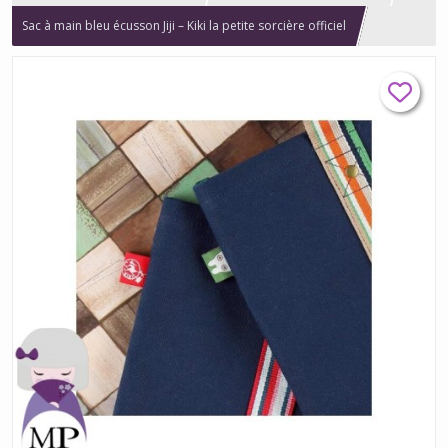
Sac à main bleu écusson Jiji – Kiki la petite sorcière officiel