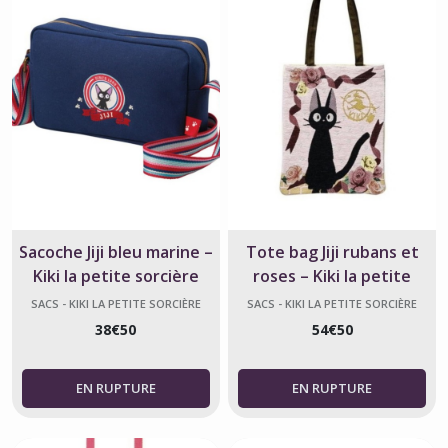
Sacoche Jiji bleu marine –
Tote bag Jiji rubans et
Kiki la petite sorcière
roses – Kiki la petite
sorcière
SACS - KIKI LA PETITE SORCIÈRE
SACS - KIKI LA PETITE SORCIÈRE
38
€
50
54
€
50