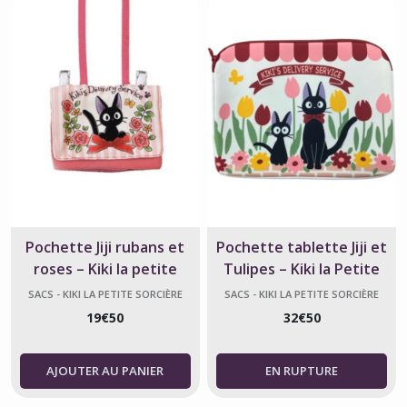
Pochette Jiji rubans et
Pochette tablette Jiji et
roses – Kiki la petite
Tulipes – Kiki la Petite
sorcière
Sorcière
SACS - KIKI LA PETITE SORCIÈRE
SACS - KIKI LA PETITE SORCIÈRE
19
€
50
32
€
50
AJOUTER AU PANIER