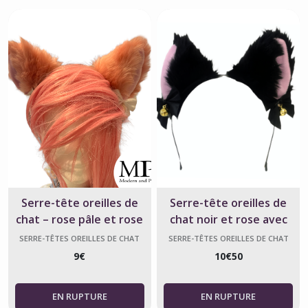
Serre-tête oreilles de
Serre-tête oreilles de
chat – rose pâle et rose
chat noir et rose avec
clochettes – Kawaii
SERRE-TÊTES OREILLES DE CHAT
SERRE-TÊTES OREILLES DE CHAT
9
€
10
€
50