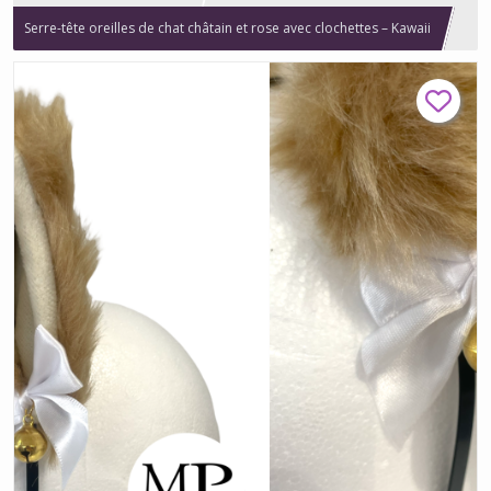
Serre-tête oreilles de chat châtain et rose avec clochettes – Kawaii