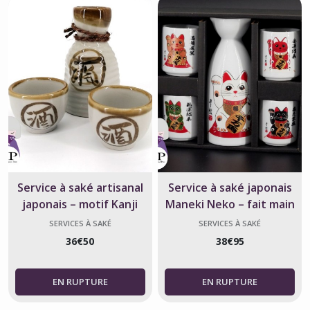
Service à saké artisanal
Service à saké japonais
japonais – motif Kanji
Maneki Neko – fait main
en céramique
SERVICES À SAKÉ
SERVICES À SAKÉ
36
€
50
38
€
95