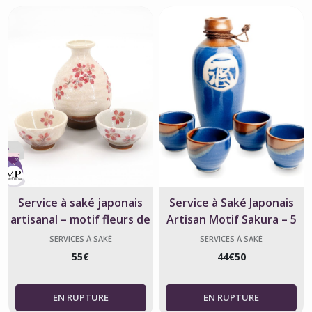
Service à saké japonais
Service à Saké Japonais
artisanal – motif fleurs de
Artisan Motif Sakura – 5
Sakura – 3 pièces
Pièces
SERVICES À SAKÉ
SERVICES À SAKÉ
55
€
44
€
50