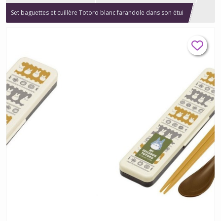
Set baguettes et cuillère Totoro blanc farandole dans son étui