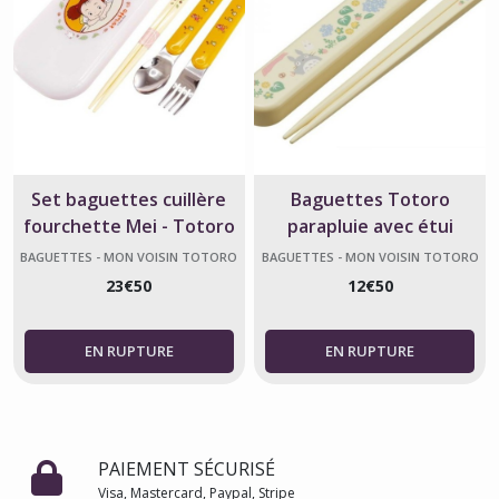
Set baguettes cuillère
Baguettes Totoro
fourchette Mei - Totoro
parapluie avec étui
officiel
coulissant – Studio Ghibli
BAGUETTES - MON VOISIN TOTORO
BAGUETTES - MON VOISIN TOTORO
23
€
50
12
€
50
PAIEMENT SÉCURISÉ
Visa, Mastercard, Paypal, Stripe