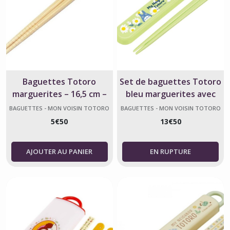
Baguettes Totoro
Set de baguettes Totoro
marguerites – 16,5 cm –
bleu marguerites avec
Studio Ghibli
étui coulissant – Studio
BAGUETTES - MON VOISIN TOTORO
BAGUETTES - MON VOISIN TOTORO
Ghibli
5
€
50
13
€
50
AJOUTER AU PANIER