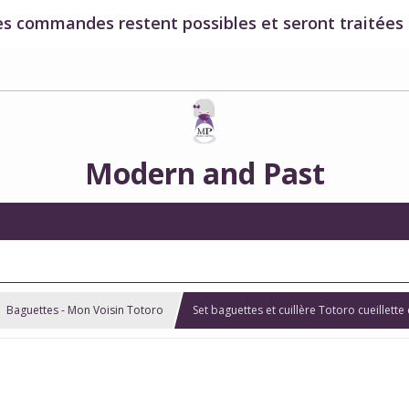
es commandes restent possibles et seront traitées à
Modern and Past
Baguettes - Mon Voisin Totoro
Set baguettes et cuillère Totoro cueillett