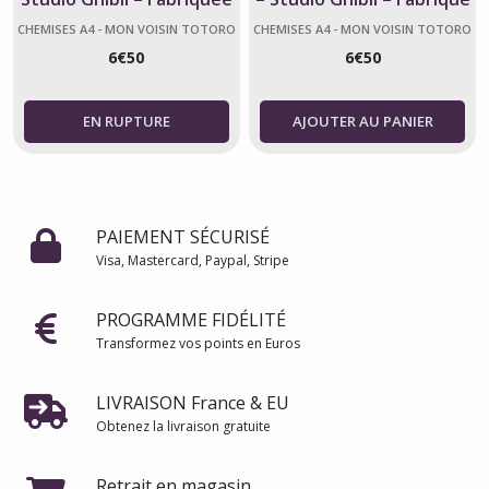
au Japon
au Japon
CHEMISES A4 - MON VOISIN TOTORO
CHEMISES A4 - MON VOISIN TOTORO
6
€
50
6
€
50
AJOUTER AU PANIER
PAIEMENT SÉCURISÉ
Visa, Mastercard, Paypal, Stripe
PROGRAMME FIDÉLITÉ
Transformez vos points en Euros
LIVRAISON France & EU
Obtenez la livraison gratuite
Retrait en magasin