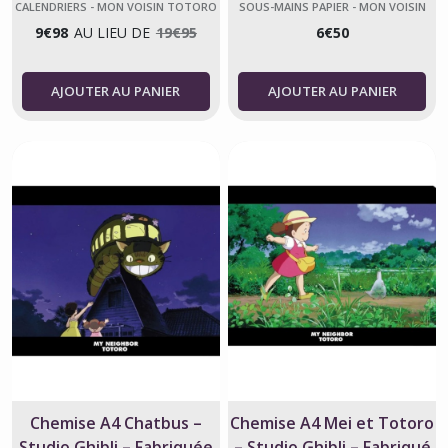
française
Ghibli Japon
CALENDRIERS - MON VOISIN TOTORO
SOUS-MAINS PAPIER - MON VOISIN
TOTORO
9
€
98
AU LIEU DE
19
€
95
6
€
50
AJOUTER AU PANIER
AJOUTER AU PANIER
Chemise A4 Chatbus –
Chemise A4 Mei et Totoro
Studio Ghibli – Fabriquée
– Studio Ghibli – Fabriqué