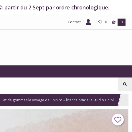
 partir du 7 Sept par ordre chronologique.
Contact
0
0
Set de gommes le voyage de Chihiro – licence officielle Studio Ghibli