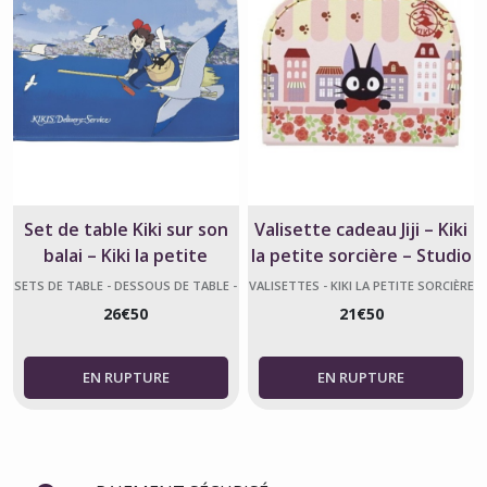
Set de table Kiki sur son
Valisette cadeau Jiji – Kiki
balai – Kiki la petite
la petite sorcière – Studio
sorcière
Ghibli
SETS DE TABLE - DESSOUS DE TABLE -
VALISETTES - KIKI LA PETITE SORCIÈRE
KIKI LA PETITE SORCIÈRE
26
€
50
21
€
50