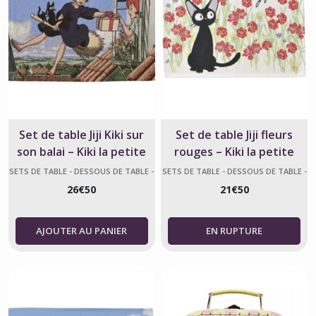
Set de table Jiji Kiki sur
Set de table Jiji fleurs
son balai – Kiki la petite
rouges – Kiki la petite
sorcière
sorcière
SETS DE TABLE - DESSOUS DE TABLE -
SETS DE TABLE - DESSOUS DE TABLE -
KIKI LA PETITE SORCIÈRE
KIKI LA PETITE SORCIÈRE
26
€
50
21
€
50
AJOUTER AU PANIER