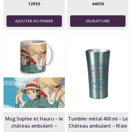
12
€
50
44
€
50
AJOUTER AU PANIER
Mug Sophie et Hauru – le
Tumbler métal 400 ml – Le
château ambulant –
Château ambulant – N’aie