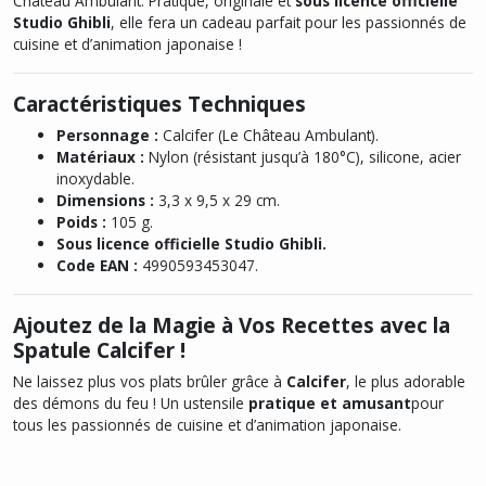
Château Ambulant
. Pratique, originale et
sous licence officielle
Studio Ghibli
, elle fera un cadeau parfait pour les passionnés de
cuisine et d’animation japonaise !
Caractéristiques Techniques
Personnage :
Calcifer (
Le Château Ambulant
).
Matériaux :
Nylon (résistant jusqu’à 180°C), silicone, acier
inoxydable.
Dimensions :
3,3 x 9,5 x 29 cm.
Poids :
105 g.
Sous licence officielle Studio Ghibli.
Code EAN :
4990593453047.
Ajoutez de la Magie à Vos Recettes avec la
Spatule Calcifer !
Ne laissez plus vos plats brûler grâce à
Calcifer
, le plus adorable
des démons du feu ! Un ustensile
pratique et amusant
pour
tous les passionnés de cuisine et d’animation japonaise.