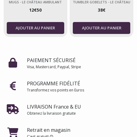
Studio Ghibli Officiel
pas peur
MUGS - LE CHÂTEAU AMBULANT
TUMBLER GOBELETS - LE CHÂTEAU
AMBULANT
12
€
50
38
€
AJOUTER AU PANIER
AJOUTER AU PANIER
PAIEMENT SÉCURISÉ
Visa, Mastercard, Paypal, Stripe
PROGRAMME FIDÉLITÉ
Transformez vos points en Euros
LIVRAISON France & EU
Obtenez la livraison gratuite
Retrait en magasin
C'est gratuit! 😊