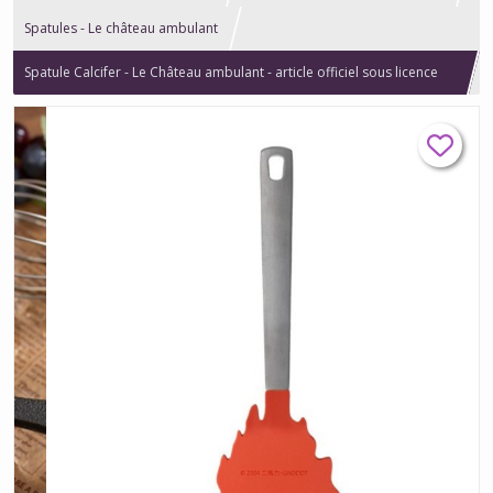
Spatules - Le château ambulant
Spatule Calcifer - Le Château ambulant - article officiel sous licence
Studio Ghibli