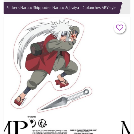
Stickers Naruto Shippuden Naruto & Jiraiya – 2 planches ABYstyle