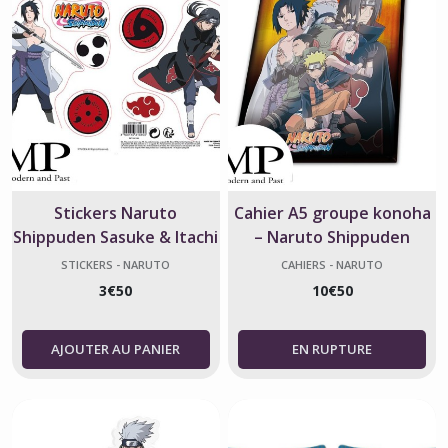
Stickers Naruto
Cahier A5 groupe konoha
Shippuden Sasuke & Itachi
– Naruto Shippuden
– 2 planches ABYstyle
STICKERS - NARUTO
CAHIERS - NARUTO
3
€
50
10
€
50
AJOUTER AU PANIER