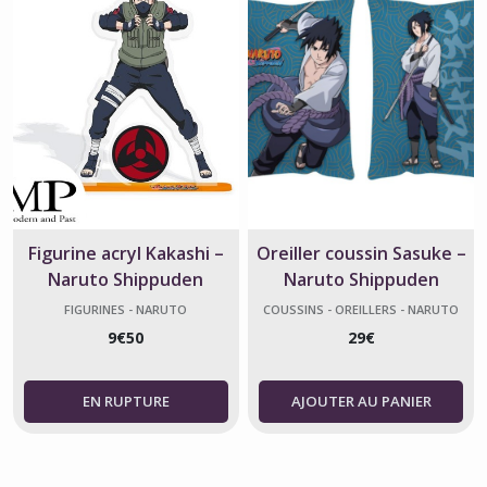
Figurine acryl Kakashi –
Oreiller coussin Sasuke –
Naruto Shippuden
Naruto Shippuden
officielle 10 cm
FIGURINES - NARUTO
COUSSINS - OREILLERS - NARUTO
9
€
50
29
€
AJOUTER AU PANIER