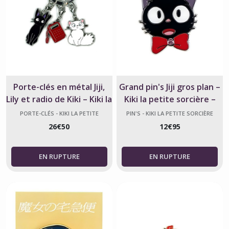
Porte-clés en métal Jiji,
Grand pin's Jiji gros plan –
Lily et radio de Kiki – Kiki la
Kiki la petite sorcière –
Petite Sorcière
Studio Ghibli
PORTE-CLÉS - KIKI LA PETITE
PIN'S - KIKI LA PETITE SORCIÈRE
SORCIÈRE
26
€
50
12
€
95