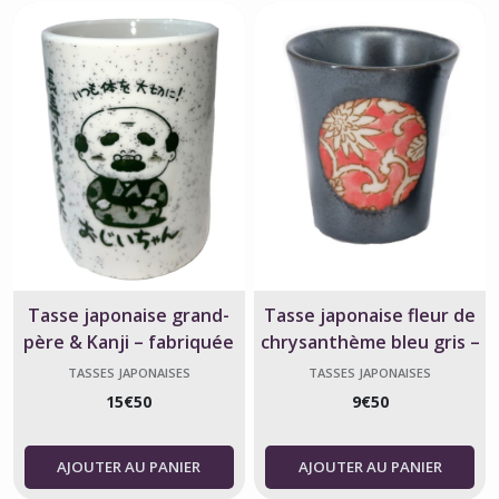
Tasse japonaise grand-
Tasse japonaise fleur de
père & Kanji – fabriquée
chrysanthème bleu gris –
au Japon
144 ml
TASSES JAPONAISES
TASSES JAPONAISES
15
€
50
9
€
50
AJOUTER AU PANIER
AJOUTER AU PANIER