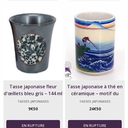
Tasse japonaise fleur
Tasse japonaise à thé en
d'œillets bleu gris – 144 ml
céramique – motif du
pêcheur
TASSES JAPONAISES
TASSES JAPONAISES
9
€
50
24
€
50