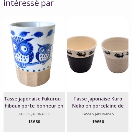
intéressé par
Tasse japonaise Fukurou –
Tasse japonaise Kuro
hiboux porte-bonheur en
Neko en porcelaine de
céramique
Mino – Fait main
TASSES JAPONAISES
TASSES JAPONAISES
13
€
80
19
€
50