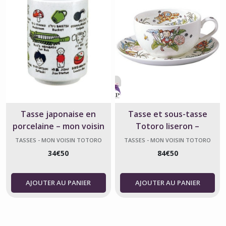
Tasse japonaise en
Tasse et sous-tasse
porcelaine – mon voisin
Totoro liseron –
Totoro
Porcelaine japonaise
TASSES - MON VOISIN TOTORO
TASSES - MON VOISIN TOTORO
34
€
50
84
€
50
AJOUTER AU PANIER
AJOUTER AU PANIER