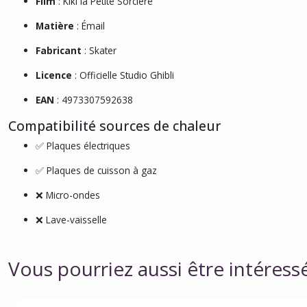
Film
: Kiki la Petite Sorcière
Matière
: Émail
Fabricant
: Skater
Licence
: Officielle Studio Ghibli
EAN
: 4973307592638
Compatibilité sources de chaleur
✅ Plaques électriques
✅ Plaques de cuisson à gaz
❌ Micro-ondes
❌ Lave-vaisselle
Vous pourriez aussi être intéress