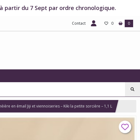
 partir du 7 Sept par ordre chronologique.
Contact
0
0
héière en émail Jiji et viennoiseries – Kiki la petite sorcière – 1,1 L