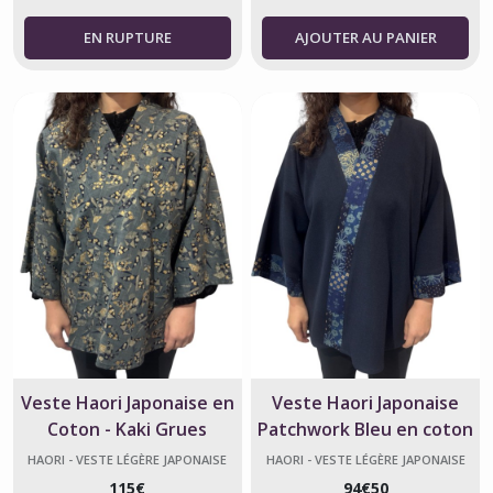
AJOUTER AU PANIER
Veste Haori Japonaise en
Veste Haori Japonaise
Coton - Kaki Grues
Patchwork Bleu en coton
Origami
HAORI - VESTE LÉGÈRE JAPONAISE
HAORI - VESTE LÉGÈRE JAPONAISE
115
€
94
€
50