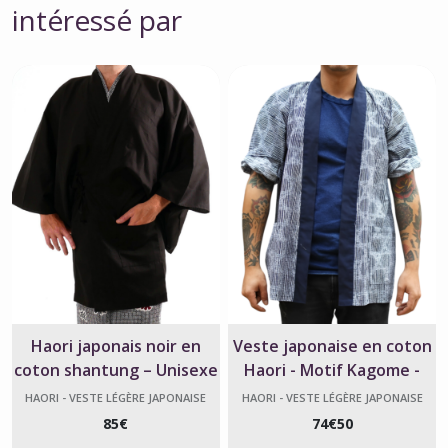
intéressé par
Haori japonais noir en
Veste japonaise en coton
coton shantung – Unisexe
Haori - Motif Kagome -
– Fabriqué au Japon
Fabriqué au Japon
HAORI - VESTE LÉGÈRE JAPONAISE
HAORI - VESTE LÉGÈRE JAPONAISE
85
€
74
€
50