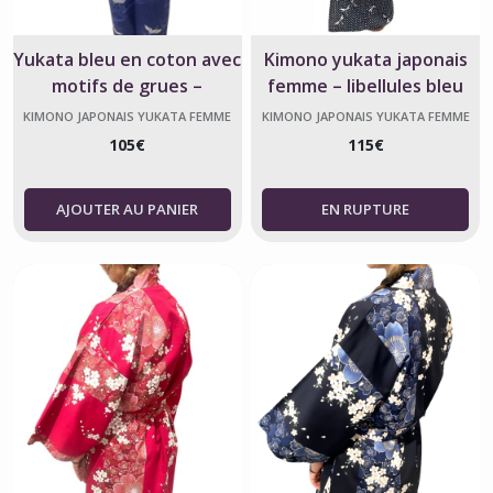
Yukata bleu en coton avec
Kimono yukata japonais
motifs de grues –
femme – libellules bleu
Authentique et élégant,
nuit et blanc
KIMONO JAPONAIS YUKATA FEMME
KIMONO JAPONAIS YUKATA FEMME
fabriqué à Kyoto
105
€
115
€
AJOUTER AU PANIER