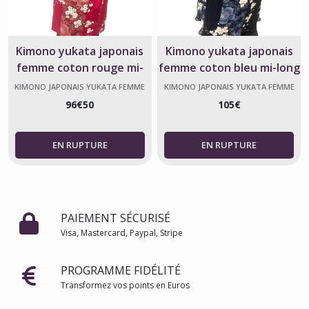
Kimono yukata japonais
Kimono yukata japonais
femme coton rouge mi-
femme coton bleu mi-long
long motif floral
motif floral
KIMONO JAPONAIS YUKATA FEMME
KIMONO JAPONAIS YUKATA FEMME
96
€
50
105
€
PAIEMENT SÉCURISÉ
Visa, Mastercard, Paypal, Stripe
PROGRAMME FIDÉLITÉ
Transformez vos points en Euros