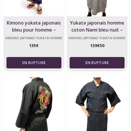
Kimono yukata japonais
Yukata japonais homme
bleu pour homme –
coton Nami bleu nuit –
Dragon & Kanji – Fabriqué
Fabriqué en France
KIMONO JAPONAIS YUKATA HOMME
KIMONO JAPONAIS YUKATA HOMME
au Japon
135
€
139
€
50