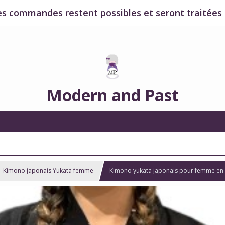
es commandes restent possibles et seront traitées à
Modern and Past
Kimono japonais Yukata femme
Kimono yukata japonais pour femme en co