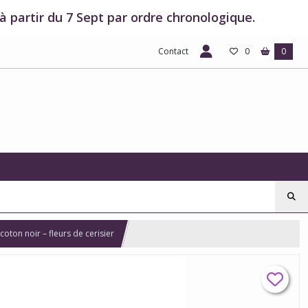
 partir du 7 Sept par ordre chronologique.
Contact
0
0
ton noir – fleurs de cerisier