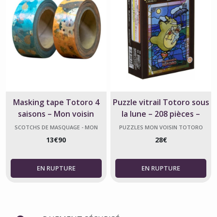
Masking tape Totoro 4
Puzzle vitrail Totoro sous
saisons – Mon voisin
la lune – 208 pièces –
Totoro – Studio Ghibli
Japon
SCOTCHS DE MASQUAGE - MON
PUZZLES MON VOISIN TOTORO
VOISIN TOTORO
13
€
90
28
€