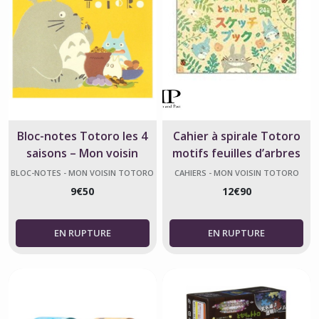
Bloc-notes Totoro les 4
Cahier à spirale Totoro
saisons – Mon voisin
motifs feuilles d’arbres
Totoro
BLOC-NOTES - MON VOISIN TOTORO
CAHIERS - MON VOISIN TOTORO
9
€
50
12
€
90