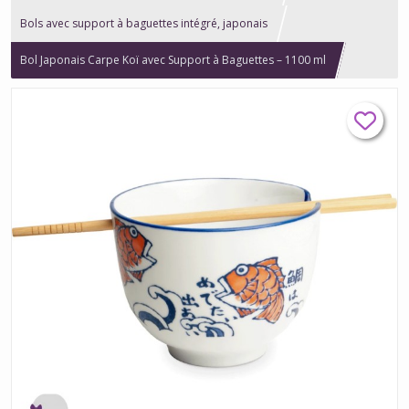
Bols avec support à baguettes intégré, japonais
Bol Japonais Carpe Koï avec Support à Baguettes – 1100 ml