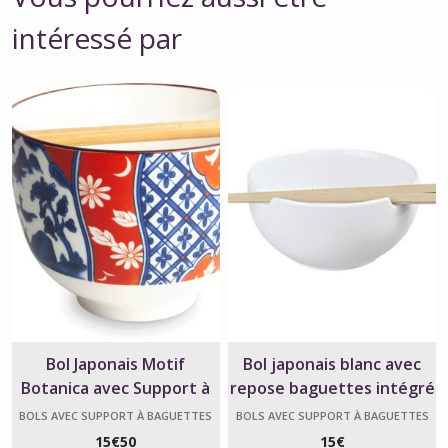
intéressé par
Bol Japonais Motif
Bol japonais blanc avec
Botanica avec Support à
repose baguettes intégré
Baguettes
– 16 x 7,5 cm
BOLS AVEC SUPPORT À BAGUETTES
BOLS AVEC SUPPORT À BAGUETTES
INTÉGRÉ, JAPONAIS
INTÉGRÉ, JAPONAIS
15
€
50
15
€