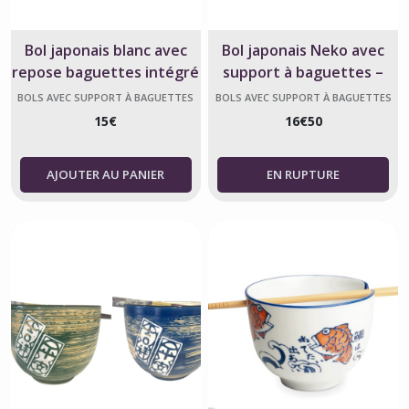
Bol japonais blanc avec
Bol japonais Neko avec
repose baguettes intégré
support à baguettes –
– 16 x 7,5 cm
1100 ml
BOLS AVEC SUPPORT À BAGUETTES
BOLS AVEC SUPPORT À BAGUETTES
INTÉGRÉ, JAPONAIS
INTÉGRÉ, JAPONAIS
15
€
16
€
50
AJOUTER AU PANIER