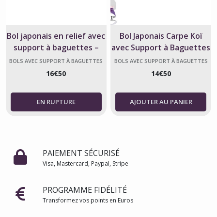
Bol japonais en relief avec
Bol Japonais Carpe Koï
support à baguettes –
avec Support à Baguettes
1100 ml
– 1100 ml
BOLS AVEC SUPPORT À BAGUETTES
BOLS AVEC SUPPORT À BAGUETTES
INTÉGRÉ, JAPONAIS
INTÉGRÉ, JAPONAIS
16
€
50
14
€
50
AJOUTER AU PANIER
PAIEMENT SÉCURISÉ
Visa, Mastercard, Paypal, Stripe
PROGRAMME FIDÉLITÉ
Transformez vos points en Euros