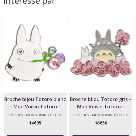
intéressé par
Broche bijou Totoro blanc
Broche bijou Totoro gris –
– Mon Voisin Totoro –
Mon Voisin Totoro –
Studio Ghibli
Studio Ghibli
BROCHES - MON VOISIN TOTORO
BROCHES - MON VOISIN TOTORO
14
€
95
16
€
50