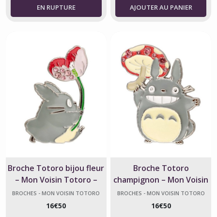
AJOUTER AU PANIER
Broche Totoro bijou fleur
Broche Totoro
– Mon Voisin Totoro –
champignon – Mon Voisin
Studio Ghibli
Totoro – Ghibli
BROCHES - MON VOISIN TOTORO
BROCHES - MON VOISIN TOTORO
16
€
50
16
€
50