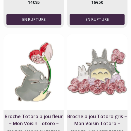
14
€
95
16
€
50
Porte-
clés
-
Mon
Voisin
Totoro
(15)
Straps
-
Mon
Voisin
Totoro
(9)
Afficher
Broche Totoro bijou fleur
Broche bijou Totoro gris –
les
– Mon Voisin Totoro –
Mon Voisin Totoro –
résultats
Studio Ghibli
Studio Ghibli