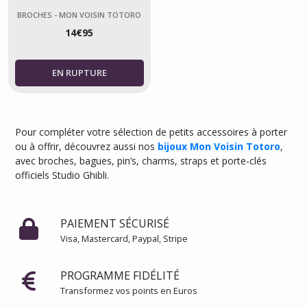
Studio Ghibli
BROCHES - MON VOISIN TOTORO
14
€
95
Pour compléter votre sélection de petits accessoires à porter
ou à offrir, découvrez aussi nos
bijoux Mon Voisin Totoro
,
avec broches, bagues, pin’s, charms, straps et porte-clés
officiels Studio Ghibli.
PAIEMENT SÉCURISÉ
Visa, Mastercard, Paypal, Stripe
PROGRAMME FIDÉLITÉ
Transformez vos points en Euros