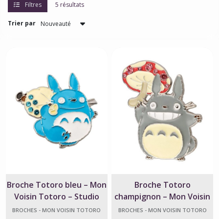
Filtres
5 résultats
Trier par
Broches
-
Mon
Voisin
Totoro
(5)
Charms
-
Mon
Voisin
Totoro
(3)
Pin's
-
Broche Totoro bleu – Mon
Broche Totoro
Mon
Voisin Totoro – Studio
champignon – Mon Voisin
Voisin
Totoro
Ghibli
Totoro – Ghibli
BROCHES - MON VOISIN TOTORO
BROCHES - MON VOISIN TOTORO
(22)