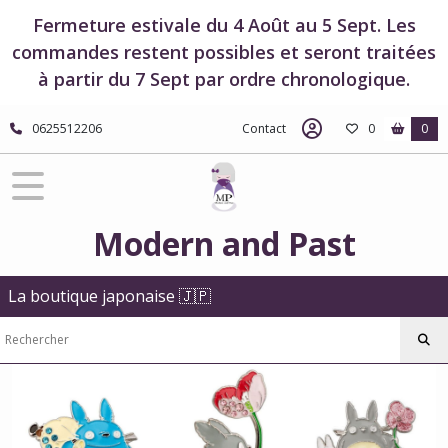
Fermer
Fermeture estivale du 4 Août au 5 Sept. Les
commandes restent possibles et seront traitées
à partir du 7 Sept par ordre chronologique.
FILTRES
Tous
0625512206
Contact
0
0
les
produits
Boutique
Studio
Ghibli
Modern and Past
Boutique
Mon
Voisin
La boutique japonaise 🇯🇵
Totoro
Bijoux
-
Mon
Voisin
Totoro