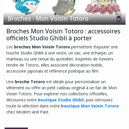
Badges
-
Mon
Broches - Mon Voisin Totoro
Voisin
Totoro
Broches Mon Voisin Totoro : accessoires
(3)
officiels Studio Ghibli à porter
Les
broches Mon Voisin Totoro
permettent d’ajouter une
Bagues
-
touche Studio Ghibli à une veste, un sac, une écharpe, un
Mon
manteau ou une tenue du quotidien. Inspirées de l’univers
Voisin
tendre de Totoro, elles associent décoration textile,
Totoro
accessoire japonais et référence poétique au film.
(1)
Une
broche Totoro
est idéale pour personnaliser un
vêtement ou offrir un petit cadeau original à un fan de Mon
Boîtes
Voisin Totoro. Pour explorer nos collections officielles,
à
découvrez notre
boutique Studio Ghibli
, puis retrouvez
bijoux
toute la sélection dans notre
boutique Mon Voisin Totoro
-
Mon
chez Modern and Past.
Voisin
Totoro
(3)