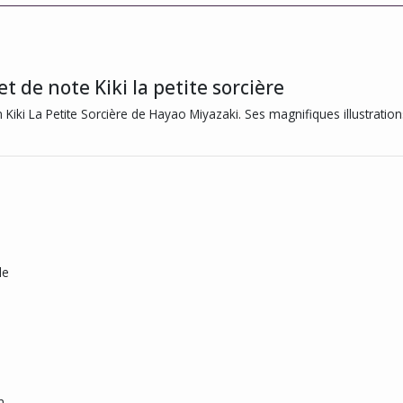
t de note Kiki la petite sorcière
lm
Kiki La Petite Sorcière
de Hayao Miyazaki. Ses magnifiques illustrations
le
n