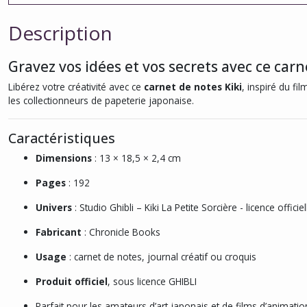
Description
Gravez vos idées et vos secrets avec ce carne
Libérez votre créativité avec ce
carnet de notes Kiki
, inspiré du fi
les collectionneurs de papeterie japonaise.
Caractéristiques
Dimensions
: 13 × 18,5 × 2,4 cm
Pages
: 192
Univers
: Studio Ghibli – Kiki La Petite Sorcière - licence officiel
Fabricant
: Chronicle Books
Usage
: carnet de notes, journal créatif ou croquis
Produit officiel
, sous licence GHIBLI
Parfait pour les amateurs d’art japonais et de films d’animatio