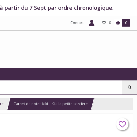
 partir du 7 Sept par ordre chronologique.
Contact
0
0
ère
Carnet de notes Kiki – Kiki la petite sorcière