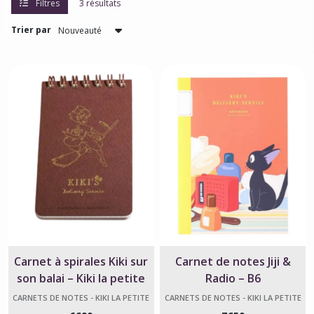
Filtres
3 résultats
la
petite
Trier par
sorcière
(1)
Carnets
de
notes
-
Kiki
la
petite
sorcière
(3)
Chemises
A4
-
Carnet à spirales Kiki sur
Carnet de notes Jiji &
Kiki
son balai – Kiki la petite
Radio – B6
la
petite
sorcière
CARNETS DE NOTES - KIKI LA PETITE
CARNETS DE NOTES - KIKI LA PETITE
sorcière
SORCIÈRE
SORCIÈRE