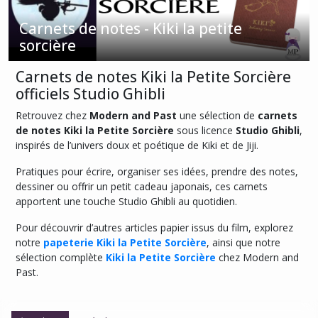
Carnets de notes - Kiki la petite
Agendas
sorcière
-
Kiki
Carnets de notes Kiki la Petite Sorcière
la
petite
officiels Studio Ghibli
sorcière
(1)
Retrouvez chez
Modern and Past
une sélection de
carnets
de notes Kiki la Petite Sorcière
sous licence
Studio Ghibli
,
inspirés de l’univers doux et poétique de Kiki et de Jiji.
Blocs
mémo
Pratiques pour écrire, organiser ses idées, prendre des notes,
-
dessiner ou offrir un petit cadeau japonais, ces carnets
Kiki
apportent une touche Studio Ghibli au quotidien.
la
petite
Pour découvrir d’autres articles papier issus du film, explorez
sorcière
notre
papeterie Kiki la Petite Sorcière
, ainsi que notre
(2)
sélection complète
Kiki la Petite Sorcière
chez Modern and
Past.
Cahiers
-
Kiki