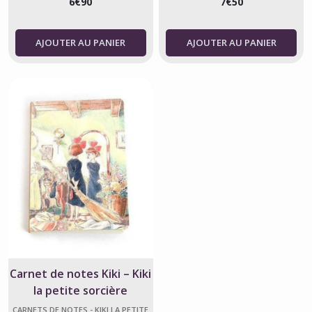
6
€
90
7
€
50
(9)
AJOUTER AU PANIER
AJOUTER AU PANIER
Crayons
-
Kiki
la
petite
sorcière
(2)
Jeux
de
cartes
à
jouer
-
Kiki
la
petite
Carnet de notes Kiki – Kiki
sorcière
(1)
la petite sorcière
CARNETS DE NOTES - KIKI LA PETITE