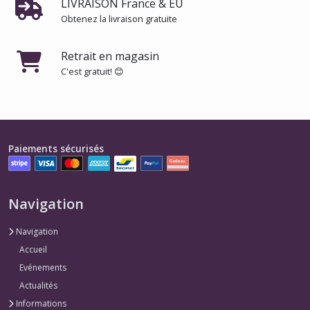
LIVRAISON France & EU
-
Kiki
Obtenez la livraison gratuite
la
petite
sorcière
Retrait en magasin
(1)
C'est gratuit! 😊
Tampons
-
Kiki
la
Paiements sécurisés
petite
sorcière
(2)
Navigation
Afficher
Navigation
les
Accueil
résultats
Evénements
Actualités
Informations