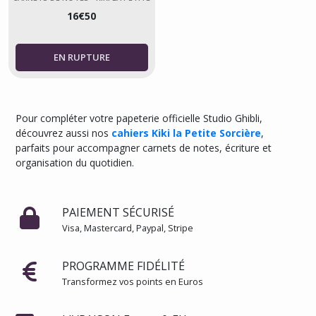
SORCIÈRE
16
€
50
Papier
à
lettre
-
Kiki
la
petite
sorcière
Pour compléter votre papeterie officielle Studio Ghibli,
(2)
découvrez aussi nos
cahiers Kiki la Petite Sorcière
,
parfaits pour accompagner carnets de notes, écriture et
Scotchs
organisation du quotidien.
de
masquage
-
PAIEMENT SÉCURISÉ
Kiki
la
Visa, Mastercard, Paypal, Stripe
petite
sorcière
(4)
PROGRAMME FIDÉLITÉ
Transformez vos points en Euros
Stickers