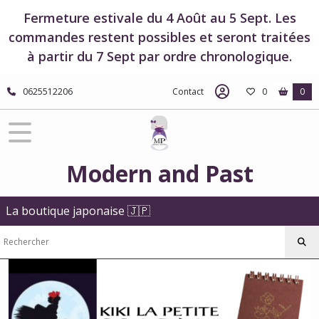
Fermer
Fermeture estivale du 4 Août au 5 Sept. Les
commandes restent possibles et seront traitées
à partir du 7 Sept par ordre chronologique.
FILTRES
Tous
0625512206
Contact
0
0
les
produits
Boutique
Studio
Ghibli
Modern and Past
Boutique
Kiki
la
La boutique japonaise 🇯🇵
petite
sorcière
Papeterie
-
Kiki
la
petite
sorcière