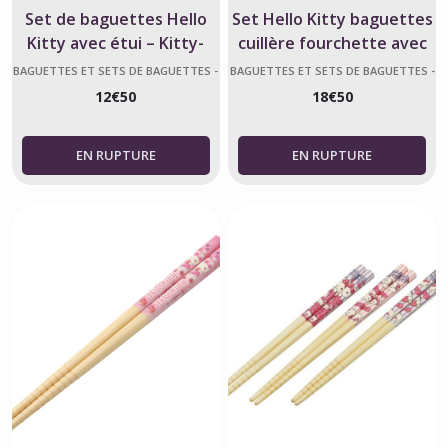
Set de baguettes Hello
Set Hello Kitty baguettes
Kitty avec étui – Kitty-
cuillère fourchette avec
Chan sous licence
étui – Japon
BAGUETTES ET SETS DE BAGUETTES -
BAGUETTES ET SETS DE BAGUETTES -
HELLO KITTY
HELLO KITTY
12
€
50
18
€
50