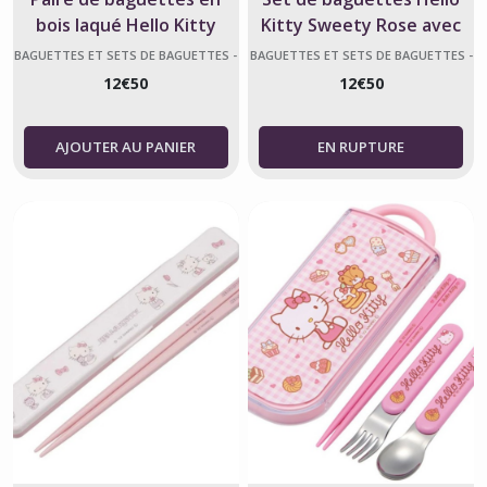
bois laqué Hello Kitty
Kitty Sweety Rose avec
Kitty Chan
étui – Fabriqué au Japon
BAGUETTES ET SETS DE BAGUETTES -
BAGUETTES ET SETS DE BAGUETTES -
HELLO KITTY
HELLO KITTY
12
€
50
12
€
50
AJOUTER AU PANIER