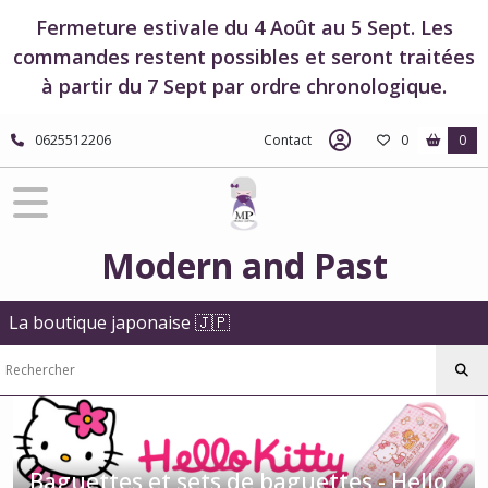
Fermer
Fermeture estivale du 4 Août au 5 Sept. Les
commandes restent possibles et seront traitées
à partir du 7 Sept par ordre chronologique.
FILTRES
Tous
0625512206
Contact
0
0
les
produits
Boutique
officielle
Hello
Modern and Past
Kitty
Baguettes
et
La boutique japonaise 🇯🇵
sets
de
baguettes
-
Hello
Kitty
Baguettes et sets de baguettes - Hello