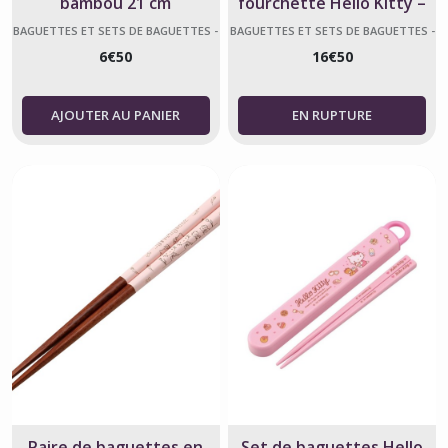
bambou 21 cm
fourchette Hello Kitty –
étui coulissant rose
BAGUETTES ET SETS DE BAGUETTES -
BAGUETTES ET SETS DE BAGUETTES -
HELLO KITTY
HELLO KITTY
6
€
50
16
€
50
AJOUTER AU PANIER
Paire de baguettes en
Set de baguettes Hello