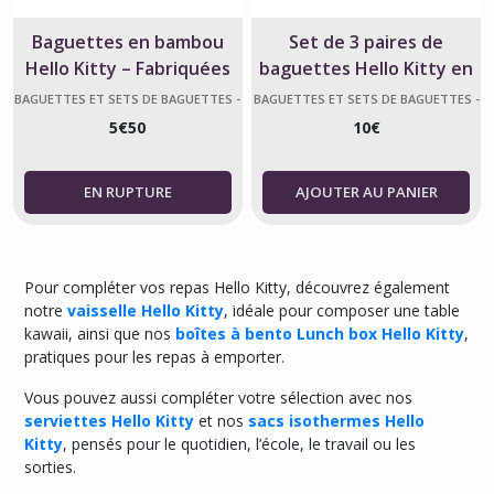
Baguettes en bambou
Set de 3 paires de
Hello Kitty – Fabriquées
baguettes Hello Kitty en
au Japon
bambou
BAGUETTES ET SETS DE BAGUETTES -
BAGUETTES ET SETS DE BAGUETTES -
HELLO KITTY
HELLO KITTY
5
€
50
10
€
AJOUTER AU PANIER
Pour compléter vos repas Hello Kitty, découvrez également
notre
vaisselle Hello Kitty
, idéale pour composer une table
kawaii, ainsi que nos
boîtes à bento Lunch box Hello Kitty
,
pratiques pour les repas à emporter.
Vous pouvez aussi compléter votre sélection avec nos
serviettes Hello Kitty
et nos
sacs isothermes Hello
Kitty
, pensés pour le quotidien, l’école, le travail ou les
sorties.