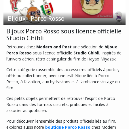
Porco
Rosso
(2)
Bijoux - Porco Rosso
Bijoux Porco Rosso sous licence officielle
Porte-
Studio Ghibli
clés
-
Retrouvez chez
Modern and Past
une sélection de
bijoux
Porco
Rosso
Porco Rosso
sous licence officielle
Studio Ghibli
, inspirés de
(2)
l’univers aérien, rétro et singulier du film de Hayao Miyazaki.
Cette catégorie rassemble des accessoires officiels à porter,
offrir ou collectionner, avec une esthétique liée à Porco
Afficher
Rosso, à l’aviation, aux hydravions et à l’ambiance vintage du
les
film.
résultats
Ces petits objets permettent de retrouver l’esprit de Porco
Rosso dans des formats discrets, pratiques et faciles à
associer au quotidien.
Pour découvrir l’ensemble des produits officiels liés au film,
explorez aussi notre
boutique Porco Rosso
chez Modern