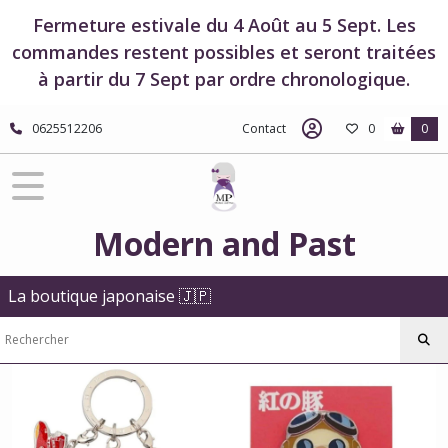
Fermer
Fermeture estivale du 4 Août au 5 Sept. Les
commandes restent possibles et seront traitées
à partir du 7 Sept par ordre chronologique.
FILTRES
Tous
0625512206
Contact
0
0
les
produits
Boutique
Studio
Ghibli
Modern and Past
Boutique
Porco
Rosso
La boutique japonaise 🇯🇵
Bijoux
-
Porco
Rosso
Pin's
-