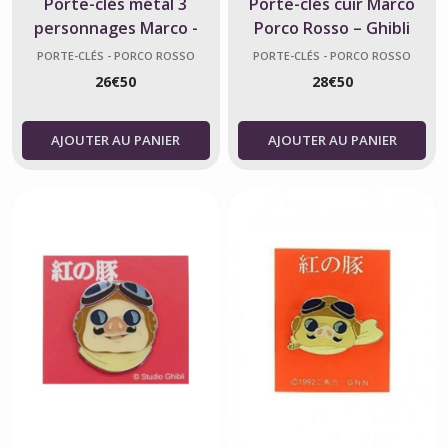
Porte-clés métal 3
Porte-clés cuir Marco
personnages Marco -
Porco Rosso – Ghibli
Porco Rosso - licence
officiel
PORTE-CLÉS - PORCO ROSSO
PORTE-CLÉS - PORCO ROSSO
Studio Ghibli
26
€
50
28
€
50
AJOUTER AU PANIER
AJOUTER AU PANIER