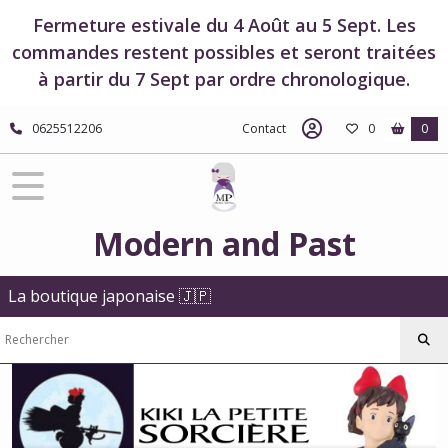
Fermer
Fermeture estivale du 4 Août au 5 Sept. Les
commandes restent possibles et seront traitées
à partir du 7 Sept par ordre chronologique.
FILTRES
Tous
0625512206
Contact
0
0
les
produits
Boutique
Studio
Ghibli
Modern and Past
Boutique
Kiki
la
La boutique japonaise 🇯🇵
petite
sorcière
Magnets
-
Kiki
la
petite
sorcière