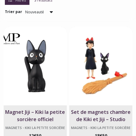
Filtres
3 résultats
Trier par
Magnet Jiji – Kiki la petite
Set de magnets chambre
sorcière officiel
de Kiki et Jiji – Studio
Ghibli
MAGNETS - KIKI LA PETITE SORCIÈRE
MAGNETS - KIKI LA PETITE SORCIÈRE
12
€
50
18
€
50