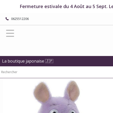
Fermer
Fermeture estivale du 4 Août au 5 Sept. L
0625512206
FILTRES
Tous
les
produits
Boutique
Studio
Ghibli
La boutique japonaise 🇯🇵
Boutique
Le
Voyage
de
Chihiro
Peluches
-
Le
Voyage
de
Chihiro