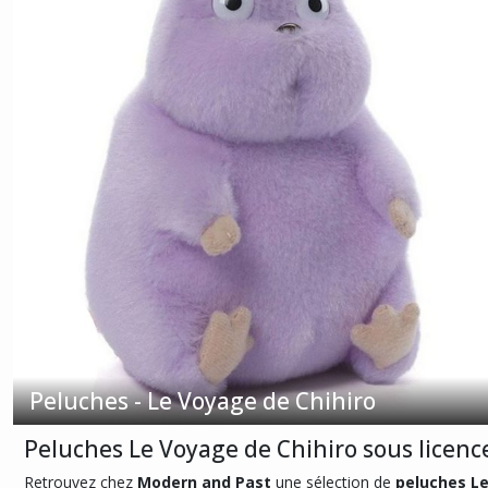
Afficher
les
résultats
Peluches - Le Voyage de Chihiro
Peluches Le Voyage de Chihiro sous licence 
Retrouvez chez
Modern and Past
une sélection de
peluches Le