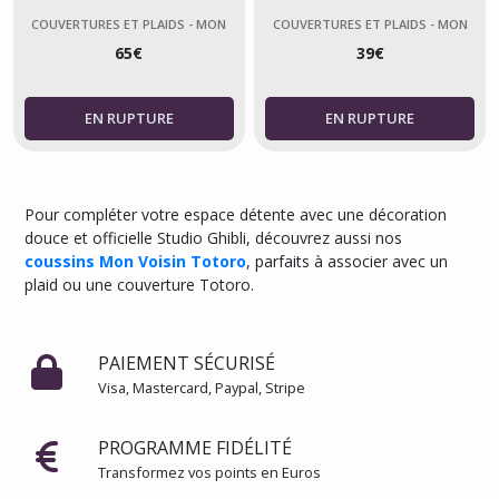
Studio Ghibli
Totoro
COUVERTURES ET PLAIDS - MON
COUVERTURES ET PLAIDS - MON
VOISIN TOTORO
VOISIN TOTORO
65
€
39
€
Pour compléter votre espace détente avec une décoration
douce et officielle Studio Ghibli, découvrez aussi nos
coussins Mon Voisin Totoro
, parfaits à associer avec un
plaid ou une couverture Totoro.
PAIEMENT SÉCURISÉ
Visa, Mastercard, Paypal, Stripe
PROGRAMME FIDÉLITÉ
Transformez vos points en Euros