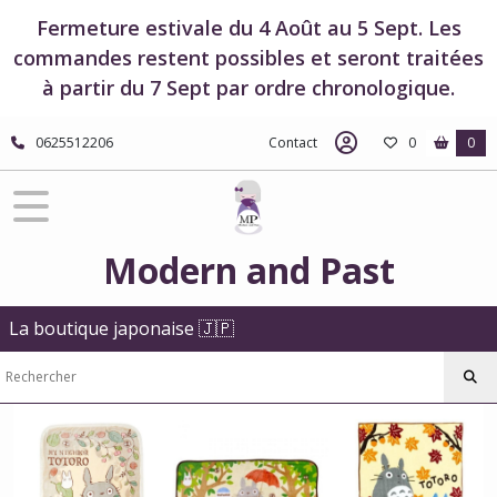
Fermer
Fermeture estivale du 4 Août au 5 Sept. Les
commandes restent possibles et seront traitées
à partir du 7 Sept par ordre chronologique.
FILTRES
Tous
0625512206
Contact
0
0
les
produits
Boutique
Studio
Ghibli
Modern and Past
Boutique
Mon
Voisin
La boutique japonaise 🇯🇵
Totoro
Couvertures
et
plaids
-
Mon
Voisin
Totoro