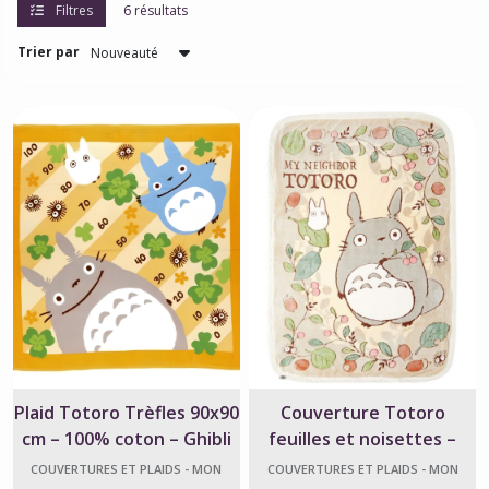
Filtres
6 résultats
Trier par
Plaid Totoro Trèfles 90x90
Couverture Totoro
cm – 100% coton – Ghibli
feuilles et noisettes –
Studio Ghibli
COUVERTURES ET PLAIDS - MON
COUVERTURES ET PLAIDS - MON
VOISIN TOTORO
VOISIN TOTORO