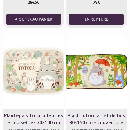
28
€
50
78
€
AJOUTER AU PANIER
Plaid épais Totoro feuilles
Plaid Totoro arrêt de bus
et noisettes 70×100 cm
80×150 cm – couverture
douce