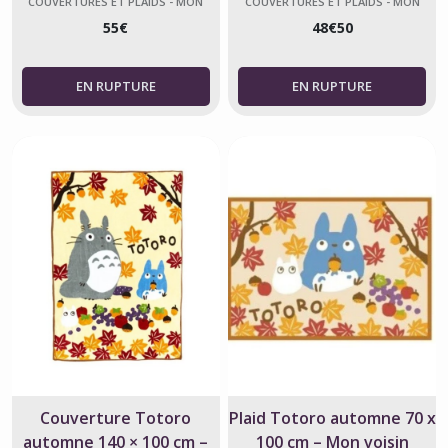
COUVERTURES ET PLAIDS - MON
COUVERTURES ET PLAIDS - MON
VOISIN TOTORO
VOISIN TOTORO
55
€
48
€
50
Couverture Totoro
Plaid Totoro automne 70 x
automne 140 × 100 cm –
100 cm – Mon voisin