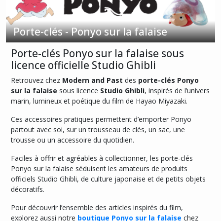
Pin's
Porte-clés - Ponyo sur la falaise
-
Ponyo
Porte-clés Ponyo sur la falaise sous
sur
la
licence officielle Studio Ghibli
falaise
(2)
Retrouvez chez
Modern and Past
des
porte-clés Ponyo
sur la falaise
sous licence
Studio Ghibli
, inspirés de l’univers
marin, lumineux et poétique du film de Hayao Miyazaki.
Porte-
clés
Ces accessoires pratiques permettent d’emporter Ponyo
-
partout avec soi, sur un trousseau de clés, un sac, une
Ponyo
trousse ou un accessoire du quotidien.
sur
la
Faciles à offrir et agréables à collectionner, les porte-clés
falaise
Ponyo sur la falaise séduisent les amateurs de produits
(1)
officiels Studio Ghibli, de culture japonaise et de petits objets
décoratifs.
Afficher
Pour découvrir l’ensemble des articles inspirés du film,
les
explorez aussi notre
boutique Ponyo sur la falaise
chez