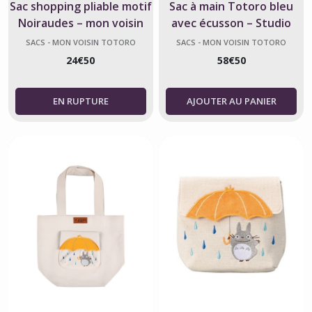
Sac shopping pliable motif
Sac à main Totoro bleu
Noiraudes – mon voisin
avec écusson – Studio
Totoro officiel
Ghibli
SACS - MON VOISIN TOTORO
SACS - MON VOISIN TOTORO
24
€
50
58
€
50
AJOUTER AU PANIER