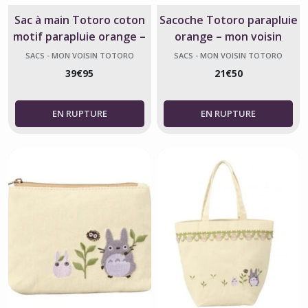
Sac à main Totoro coton
Sacoche Totoro parapluie
motif parapluie orange –
orange – mon voisin
Ghibli officiel
Totoro
SACS - MON VOISIN TOTORO
SACS - MON VOISIN TOTORO
39
€
95
21
€
50