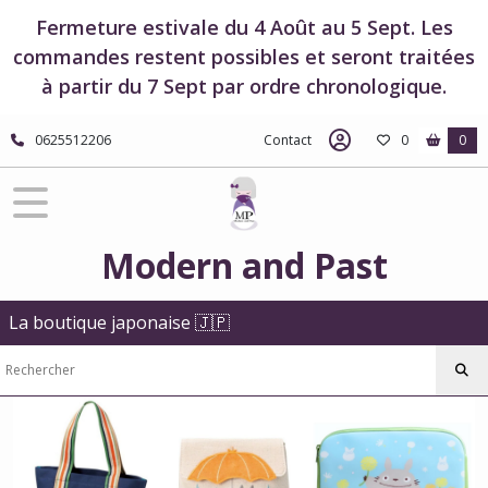
Fermer
Fermeture estivale du 4 Août au 5 Sept. Les
commandes restent possibles et seront traitées
à partir du 7 Sept par ordre chronologique.
FILTRES
Tous
0625512206
Contact
0
0
les
produits
Boutique
Studio
Ghibli
Modern and Past
Boutique
Mon
Voisin
La boutique japonaise 🇯🇵
Totoro
Sacs
-
Mon
Voisin
Totoro