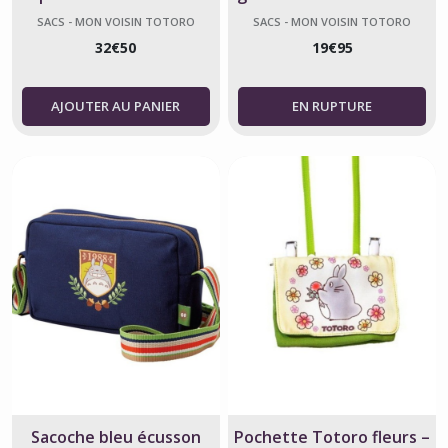
Totoro
SACS - MON VOISIN TOTORO
SACS - MON VOISIN TOTORO
32
€
50
19
€
95
AJOUTER AU PANIER
Sacoche bleu écusson
Pochette Totoro fleurs –