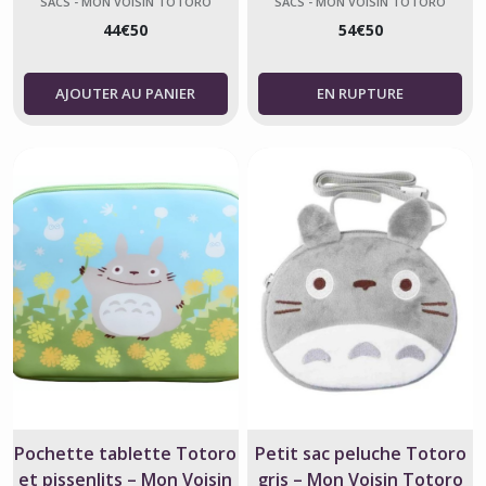
SACS - MON VOISIN TOTORO
SACS - MON VOISIN TOTORO
officiel sous licence Studio
44
€
50
54
€
50
Ghibli
AJOUTER AU PANIER
Pochette tablette Totoro
Petit sac peluche Totoro
et pissenlits – Mon Voisin
gris – Mon Voisin Totoro