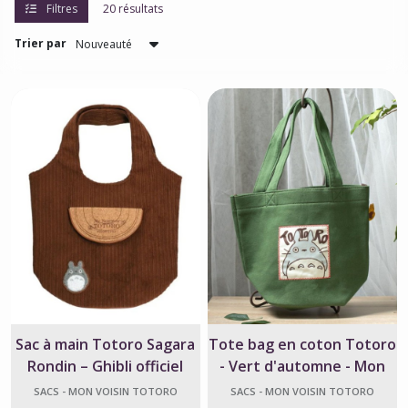
Filtres
20 résultats
Trier par
Sac à main Totoro Sagara
Tote bag en coton Totoro
Rondin – Ghibli officiel
- Vert d'automne - Mon
doux
Voisin Totoro
SACS - MON VOISIN TOTORO
SACS - MON VOISIN TOTORO