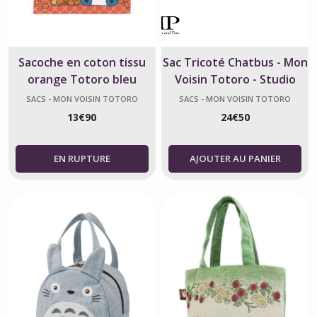
Sacoche en coton tissu
Sac Tricoté Chatbus - Mon
orange Totoro bleu
Voisin Totoro - Studio
Ghibli
SACS - MON VOISIN TOTORO
SACS - MON VOISIN TOTORO
13
€
90
24
€
50
AJOUTER AU PANIER