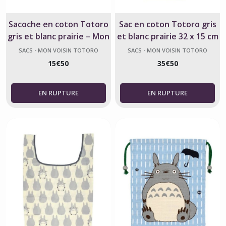
Sacoche en coton Totoro
Sac en coton Totoro gris
gris et blanc prairie – Mon
et blanc prairie 32 x 15 cm
voisin Totoro
– Mon voisin Totoro
SACS - MON VOISIN TOTORO
SACS - MON VOISIN TOTORO
15
€
50
35
€
50