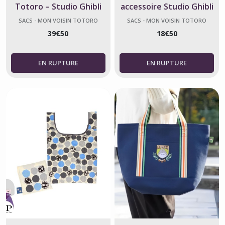
Totoro – Studio Ghibli
accessoire Studio Ghibli
officiel
officiel
SACS - MON VOISIN TOTORO
SACS - MON VOISIN TOTORO
39
€
50
18
€
50