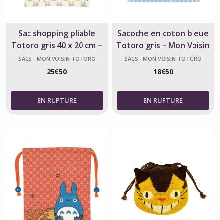
Sac shopping pliable
Sacoche en coton bleue
Totoro gris 40 x 20 cm –
Totoro gris – Mon Voisin
Mon voisin Totoro
Totoro
SACS - MON VOISIN TOTORO
SACS - MON VOISIN TOTORO
25
€
50
18
€
50