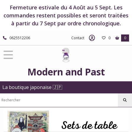
Fermer
Fermeture estivale du 4 Août au 5 Sept. Les
commandes restent possibles et seront traitées
à partir du 7 Sept par ordre chronologique.
FILTRES
Tous
0625512206
Contact
0
0
les
produits
Boutique
Studio
Ghibli
Modern and Past
Boutique
Le
Voyage
La boutique japonaise 🇯🇵
de
Chihiro
Sets
de
table
-
Le
Voyage