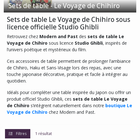
de
Sets de table - Le Voyage de Chihiro
Chihiro
Sets de table Le Voyage de Chihiro sous
licence officielle Studio Ghibli
Afficher
les
Retrouvez chez
Modern and Past
des
sets de table Le
Voyage de Chihiro
sous licence
Studio Ghibli
, inspirés de
résultats
l’univers poétique et mystérieux du film.
Ces accessoires de table permettent de prolonger l’ambiance
de Chihiro, Haku et Sans-Visage lors des repas, avec une
touche japonaise décorative, pratique et facile à intégrer au
quotidien.
Idéals pour compléter une table inspirée du Japon ou offrir un
produit officiel Studio Ghibli, ces
sets de table Le Voyage
de Chihiro
s’intègrent naturellement dans notre
boutique Le
Voyage de Chihiro
chez Modern and Past.
Filtres
1 résultat