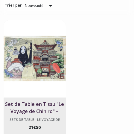
Trier par
Set de Table en Tissu "Le
Voyage de Chihiro" –
Officiel Studio Ghibli
SETS DE TABLE - LE VOYAGE DE
CHIHIRO
21
€
50