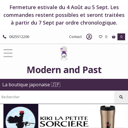
Fermer
Fermeture estivale du 4 Août au 5 Sept. Les
commandes restent possibles et seront traitées
à partir du 7 Sept par ordre chronologique.
FILTRES
Tous
0625512206
Contact
0
0
les
produits
Boutique
Studio
Ghibli
Modern and Past
Boutique
Kiki
la
La boutique japonaise 🇯🇵
petite
sorcière
Thermos
-
Kiki
la
petite
sorcière