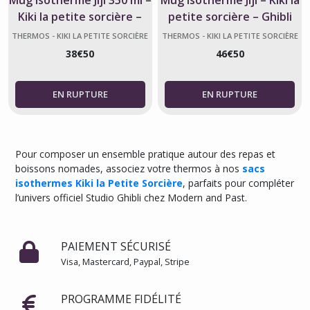
Mug isotherme Jiji 350 ml –
Mug isotherme Jiji – Kiki la
Kiki la petite sorcière –
petite sorcière – Ghibli
Ghibli
THERMOS - KIKI LA PETITE SORCIÈRE
THERMOS - KIKI LA PETITE SORCIÈRE
38
€
50
46
€
50
Pour composer un ensemble pratique autour des repas et
boissons nomades, associez votre thermos à nos
sacs
isothermes Kiki la Petite Sorcière
, parfaits pour compléter
l’univers officiel Studio Ghibli chez Modern and Past.
PAIEMENT SÉCURISÉ
Visa, Mastercard, Paypal, Stripe
PROGRAMME FIDÉLITÉ