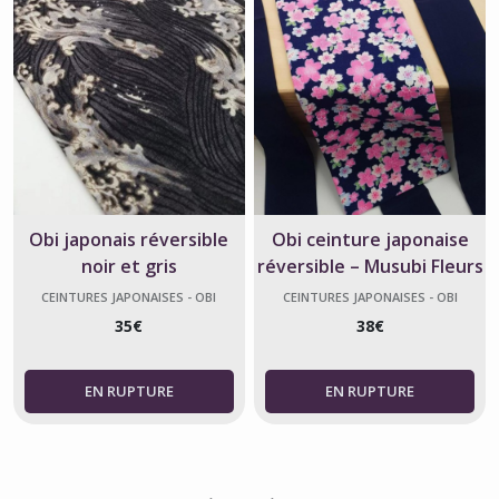
Obi japonais réversible
Obi ceinture japonaise
noir et gris
réversible – Musubi Fleurs
de Sakura Bleu – Fabriqué
CEINTURES JAPONAISES - OBI
CEINTURES JAPONAISES - OBI
en France
35
€
38
€