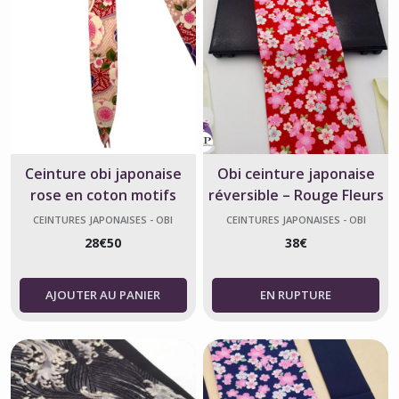
Ceinture obi japonaise
Obi ceinture japonaise
rose en coton motifs
réversible – Rouge Fleurs
fleurs
de Sakura
CEINTURES JAPONAISES - OBI
CEINTURES JAPONAISES - OBI
28
€
50
38
€
AJOUTER AU PANIER