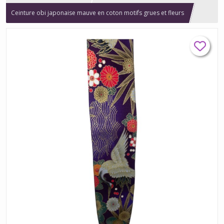
Ceinture obi japonaise mauve en coton motifs grues et fleurs