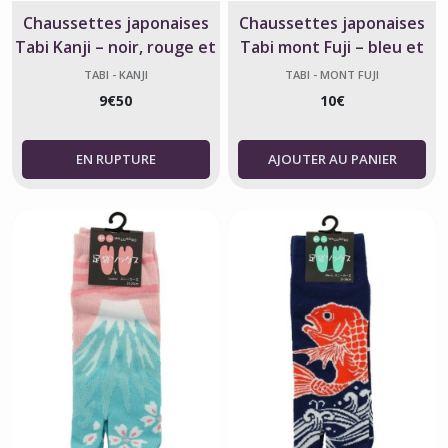
Chaussettes japonaises
Chaussettes japonaises
Tabi Kanji – noir, rouge et
Tabi mont Fuji – bleu et
blanc – fabriquées au
rouge
TABI - KANJI
TABI - MONT FUJI
Japon
9
€
50
10
€
AJOUTER AU PANIER