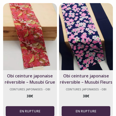
Obi ceinture japonaise
Obi ceinture japonaise
réversible – Musubi Grue
réversible – Musubi Fleurs
et Jardin Rose – Fabriqué
de Sakura Bleu – Fabriqué
CEINTURES JAPONAISES - OBI
CEINTURES JAPONAISES - OBI
en France
en France
38
€
38
€