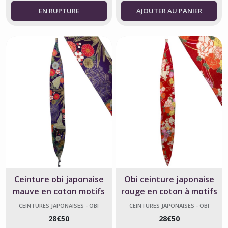
AJOUTER AU PANIER
Ceinture obi japonaise
Obi ceinture japonaise
mauve en coton motifs
rouge en coton à motifs
grues et fleurs
fleurs
CEINTURES JAPONAISES - OBI
CEINTURES JAPONAISES - OBI
28
€
50
28
€
50