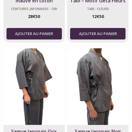
mauve en coton
Tabi – Motif Geta Fleurs
CEINTURES JAPONAISES - OBI
TABI - FLEURS
28
€
50
12
€
50
AJOUTER AU PANIER
AJOUTER AU PANIER
Samue Japonais Gris
Samue Japonais Noir