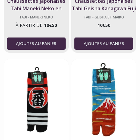
Chaussettes japonaises
Chaussettes japonaises
Tabi Maneki Neko en
Tabi Geisha Kanagawa Fuji
coton – taille 40-44
– Taille 34-40
TABI - MANEKI NEKO
TABI - GEISHA ET MAIKO
À PARTIR DE
10
€
50
10
€
50
AJOUTER AU PANIER
AJOUTER AU PANIER