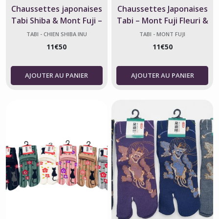
Chaussettes japonaises
Chaussettes Japonaises
Tabi Shiba & Mont Fuji –
Tabi – Mont Fuji Fleuri &
Taille 40-44
Papillons
TABI - CHIEN SHIBA INU
TABI - MONT FUJI
11
€
50
11
€
50
AJOUTER AU PANIER
AJOUTER AU PANIER