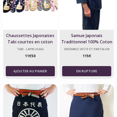
Chaussettes Japonaises
Samue Japonais
Tabi courtes en coton
Traditionnel 100% Coton
motif Lapin Fleurs de
Bleu
TABI - LAPIN USAGI
ENSEMBLE VESTE ET PANTALON
JAPONAIS - SAMUE
cerisier Taille Fr 34 - 40
11
€
50
115
€
AJOUTER AU PANIER