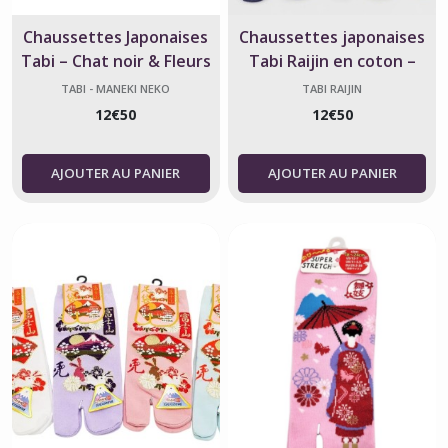
Chaussettes Japonaises
Chaussettes japonaises
Tabi – Chat noir & Fleurs
Tabi Raijin en coton –
de Sakura – Made in Japan
Fabriquées au Japon
TABI - MANEKI NEKO
TABI RAIJIN
12
€
50
12
€
50
AJOUTER AU PANIER
AJOUTER AU PANIER