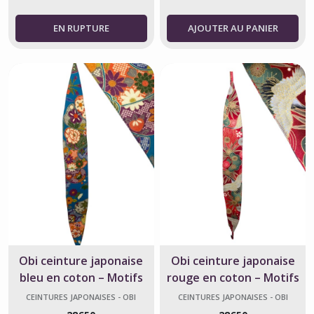
AJOUTER AU PANIER
Obi ceinture japonaise
Obi ceinture japonaise
bleu en coton – Motifs
rouge en coton – Motifs
fleurs – Fabriqué en
grues et jardin
CEINTURES JAPONAISES - OBI
CEINTURES JAPONAISES - OBI
France