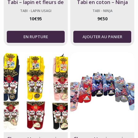
Tabi – lapin et fleurs de
Tabi en coton – Ninja
Sakura
couleur nuit
TABI - LAPIN USAGI
TABI - NINJA
10
€
95
9
€
50
AJOUTER AU PANIER