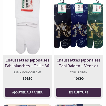
Chaussettes japonaises
Chaussettes japonaises
Tabi blanches – Taille 36-
Tabi Raiden – Vent et
40 40-45 – Made in Japan
Foudre – Taille 40-45
TABI - MONOCHROME
TABI - RAIDEN
12
€
50
10
€
90
AJOUTER AU PANIER