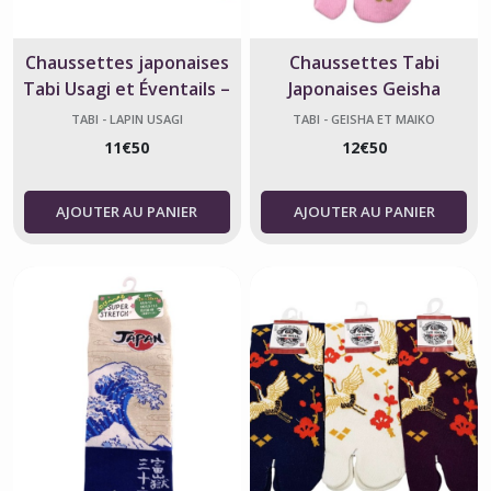
Chaussettes japonaises
Chaussettes Tabi
Tabi Usagi et Éventails –
Japonaises Geisha
coton
Ombrelle Rose
TABI - LAPIN USAGI
TABI - GEISHA ET MAIKO
11
€
50
12
€
50
AJOUTER AU PANIER
AJOUTER AU PANIER