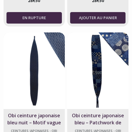
28
€
50
28
€
50
AJOUTER AU PANIER
Obi ceinture japonaise
Obi ceinture japonaise
bleu nuit – Motif vague
bleu – Patchwork de
Nami en coton
fleurs en coton
CEINTURES JAPONAISES - OBI
CEINTURES JAPONAISES - OBI