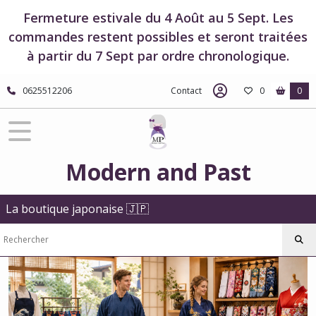
Fermer
Fermeture estivale du 4 Août au 5 Sept. Les
commandes restent possibles et seront traitées
à partir du 7 Sept par ordre chronologique.
FILTRES
Tous
0625512206
Contact
0
0
les
produits
Vêtements
japonais
et
Modern and Past
accessoires
Ensemble
La boutique japonaise 🇯🇵
veste
et
pantalon
japonais
-
Samue
(3)