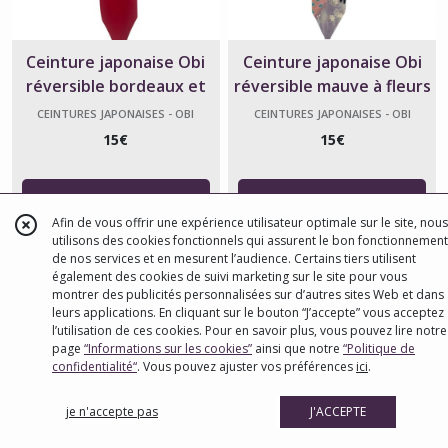
Ceinture japonaise Obi
Ceinture japonaise Obi
réversible bordeaux et
réversible mauve à fleurs
noir
et paon
CEINTURES JAPONAISES - OBI
CEINTURES JAPONAISES - OBI
15
€
15
€
Afin de vous offrir une expérience utilisateur optimale sur le site, nous
utilisons des cookies fonctionnels qui assurent le bon fonctionnement
de nos services et en mesurent l’audience. Certains tiers utilisent
également des cookies de suivi marketing sur le site pour vous
montrer des publicités personnalisées sur d’autres sites Web et dans
leurs applications. En cliquant sur le bouton “J’accepte” vous acceptez
l’utilisation de ces cookies. Pour en savoir plus, vous pouvez lire notre
page
“Informations sur les cookies”
ainsi que notre
“Politique de
confidentialité“
. Vous pouvez ajuster vos préférences
ici
.
je n'accepte pas
J'ACCEPTE