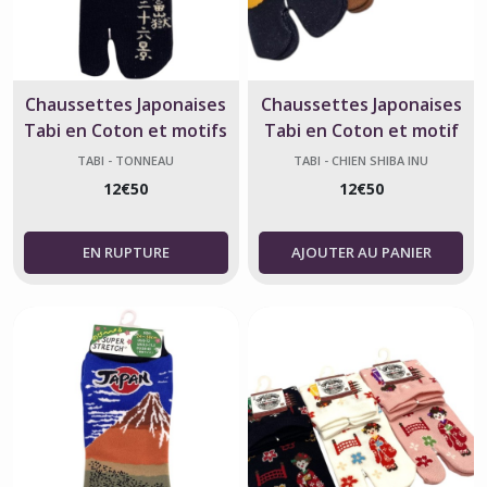
Chaussettes Japonaises
Chaussettes Japonaises
Tabi en Coton et motifs
Tabi en Coton et motif
Grand Tonneau - Taille 38-
Shiba Inu Samouraï Taille
TABI - TONNEAU
TABI - CHIEN SHIBA INU
49
40 - 45 - Fabriqué au Japon
12
€
50
12
€
50
AJOUTER AU PANIER