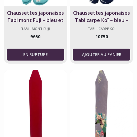
Chaussettes japonaises
Chaussettes japonaises
Tabi mont Fuji – bleu et
Tabi carpe Koï – bleu –
rose – fabriqué au Japon
taille 39-44
TABI - MONT FUJI
TABI - CARPE KOÏ
9
€
50
10
€
50
AJOUTER AU PANIER