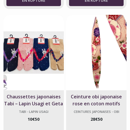
Chaussettes japonaises
Ceinture obi japonaise
Tabi – Lapin Usagi et Geta
rose en coton motifs
– Taille 34 à 40
fleurs
TABI - LAPIN USAGI
CEINTURES JAPONAISES - OBI
10
€
50
28
€
50