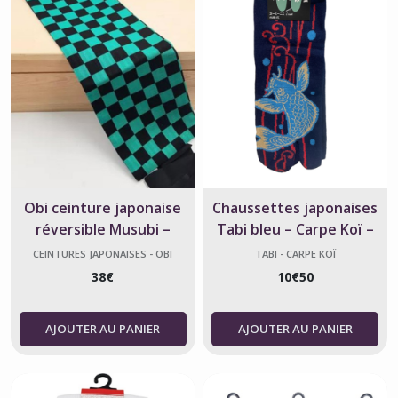
Obi ceinture japonaise
Chaussettes japonaises
réversible Musubi –
Tabi bleu – Carpe Koï –
Ichimatsu – Made in
Taille 39 à 44
CEINTURES JAPONAISES - OBI
TABI - CARPE KOÏ
France
38
€
10
€
50
AJOUTER AU PANIER
AJOUTER AU PANIER