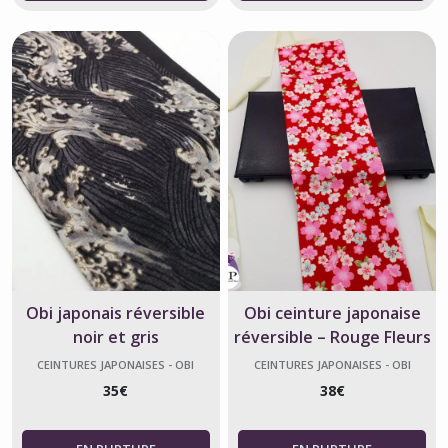
Obi japonais réversible
Obi ceinture japonaise
noir et gris
réversible – Rouge Fleurs
de Sakura
CEINTURES JAPONAISES - OBI
CEINTURES JAPONAISES - OBI
35
€
38
€