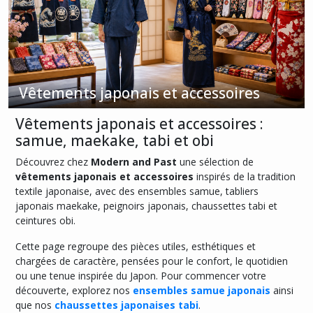
Tabliers
japonais
Maekake
(6)
Peignoirs
japonais
Vêtements japonais et accessoires
(3)
Vêtements japonais et accessoires :
Chaussettes
japonaises
samue, maekake, tabi et obi
-
Découvrez chez
Modern and Past
une sélection de
Tabi
(28)
vêtements japonais et accessoires
inspirés de la tradition
textile japonaise, avec des ensembles samue, tabliers
Ceintures
japonais maekake, peignoirs japonais, chaussettes tabi et
japonaises
ceintures obi.
-
Obi
Cette page regroupe des pièces utiles, esthétiques et
(50)
chargées de caractère, pensées pour le confort, le quotidien
ou une tenue inspirée du Japon. Pour commencer votre
découverte, explorez nos
ensembles samue japonais
ainsi
Afficher
que nos
chaussettes japonaises tabi
.