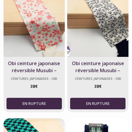
Obi ceinture japonaise
Obi ceinture japonaise
réversible Musubi –
réversible Musubi –
Sakura – Made in France
Prunier – Made in France
CEINTURES JAPONAISES - OBI
CEINTURES JAPONAISES - OBI
38
€
38
€