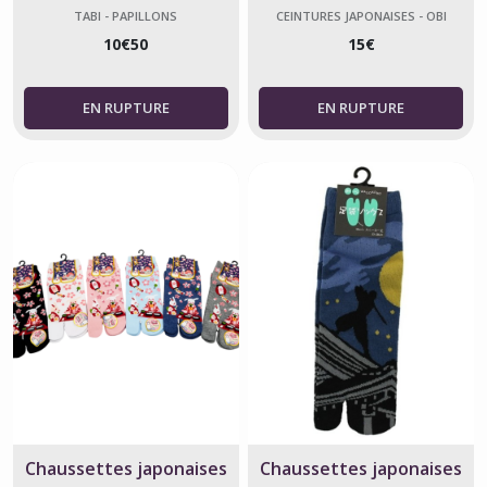
papillon taille 34-40
rayures
TABI - PAPILLONS
CEINTURES JAPONAISES - OBI
10
€
50
15
€
Chaussettes japonaises
Chaussettes japonaises