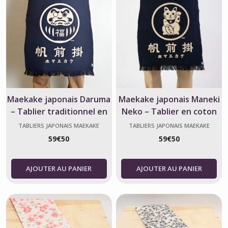
Maekake japonais Daruma
Maekake japonais Maneki
– Tablier traditionnel en
Neko – Tablier en coton
coton
porte-bonheur
TABLIERS JAPONAIS MAEKAKE
TABLIERS JAPONAIS MAEKAKE
59
€
50
59
€
50
AJOUTER AU PANIER
AJOUTER AU PANIER