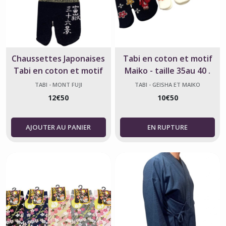
Chaussettes Japonaises
Tabi en coton et motif
Tabi en coton et motif
Maiko - taille 35au 40 .
Mont Fuji Rouge -
Fabriqué au Japon
TABI - MONT FUJI
TABI - GEISHA ET MAIKO
Pointure 38-45
12
€
50
10
€
50
AJOUTER AU PANIER