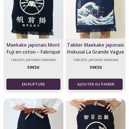
Maekake japonais Mont
Tablier Maekake japonais
Fuji en coton – Fabriqué
Hokusai La Grande Vague
au Japon
– 100 % coton
TABLIERS JAPONAIS MAEKAKE
TABLIERS JAPONAIS MAEKAKE
59
€
50
59
€
50
AJOUTER AU PANIER