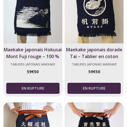
Maekake japonais Hokusai
Maekake japonais dorade
Mont Fuji rouge – 100 %
Tai – Tablier en coton
coton
fabriqué au Japon
TABLIERS JAPONAIS MAEKAKE
TABLIERS JAPONAIS MAEKAKE
59
€
50
59
€
50