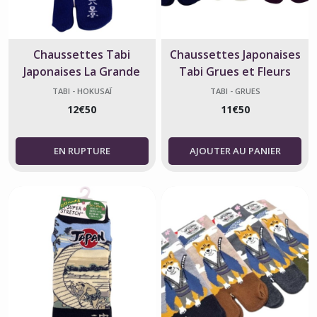
Chaussettes Tabi
Chaussettes Japonaises
Japonaises La Grande
Tabi Grues et Fleurs
Vague de Kanagawa
TABI - HOKUSAÏ
TABI - GRUES
12
€
50
11
€
50
AJOUTER AU PANIER