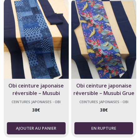
Obi ceinture japonaise
Obi ceinture japonaise
réversible – Musubi
réversible – Musubi Grue
Wagara bleu – Fabriqué en
et Jardin Bleu – Fabriqué
CEINTURES JAPONAISES - OBI
CEINTURES JAPONAISES - OBI
France
en France
38
€
38
€
AJOUTER AU PANIER