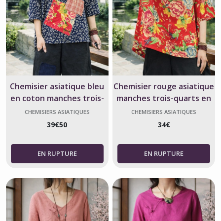
Chemisier asiatique bleu
Chemisier rouge asiatique
en coton manches trois-
manches trois-quarts en
quarts patchwork
coton – Taille unique
CHEMISIERS ASIATIQUES
CHEMISIERS ASIATIQUES
39
€
50
34
€