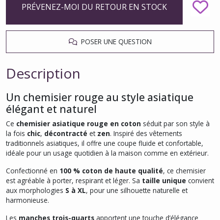
PRÉVENEZ-MOI DU RETOUR EN STOCK
POSER UNE QUESTION
Description
Un chemisier rouge au style asiatique
élégant et naturel
Ce
chemisier asiatique rouge en coton
séduit par son style à
la fois
chic
,
décontracté
et
zen
. Inspiré des vêtements
traditionnels asiatiques, il offre une coupe fluide et confortable,
idéale pour un usage quotidien à la maison comme en extérieur.
Confectionné en
100 % coton de haute qualité
, ce chemisier
est agréable à porter, respirant et léger. Sa
taille unique
convient
aux morphologies
S à XL
, pour une silhouette naturelle et
harmonieuse.
Les
manches trois-quarts
apportent une touche d’élégance