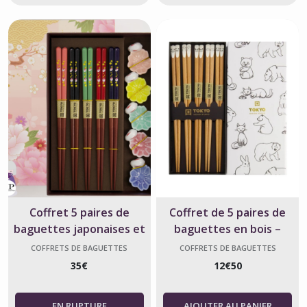
Coffret 5 paires de
Coffret de 5 paires de
baguettes japonaises et
baguettes en bois –
repose-baguettes Sakura
Motifs animaux kawaii
COFFRETS DE BAGUETTES
COFFRETS DE BAGUETTES
JAPONAISES
JAPONAISES
et Lapin
35
€
12
€
50
AJOUTER AU PANIER