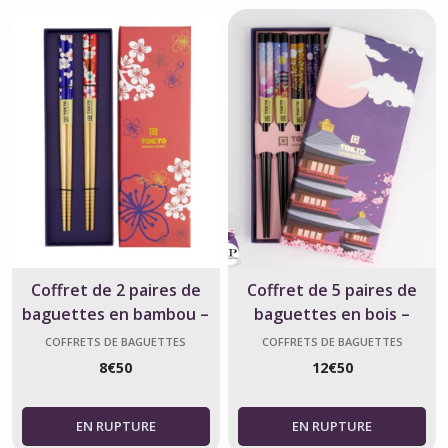
Coffret de 2 paires de
Coffret de 5 paires de
baguettes en bambou –
baguettes en bois –
Fleurs japonaises
Temples japonais
COFFRETS DE BAGUETTES
COFFRETS DE BAGUETTES
JAPONAISES
JAPONAISES
8
€
50
12
€
50