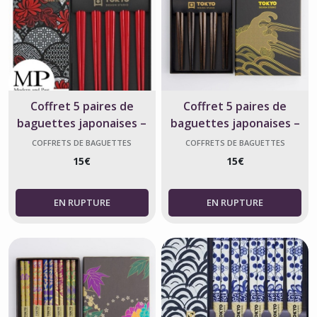
Coffret 5 paires de
Coffret 5 paires de
baguettes japonaises –
baguettes japonaises –
nature japonaise – Tokyo
bois et doré – Tokyo
COFFRETS DE BAGUETTES
COFFRETS DE BAGUETTES
JAPONAISES
JAPONAISES
Design
Design
15
€
15
€