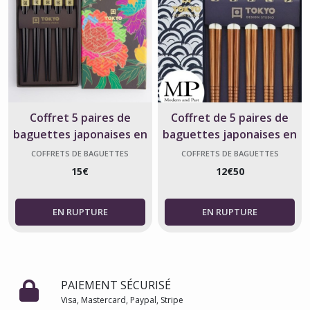
Coffret 5 paires de
Coffret de 5 paires de
baguettes japonaises en
baguettes japonaises en
bois noir – fleurs de
bois – fleurs et vagues du
COFFRETS DE BAGUETTES
COFFRETS DE BAGUETTES
JAPONAISES
JAPONAISES
pivoine – Tokyo Design
Japon
15
€
12
€
50
PAIEMENT SÉCURISÉ
Visa, Mastercard, Paypal, Stripe